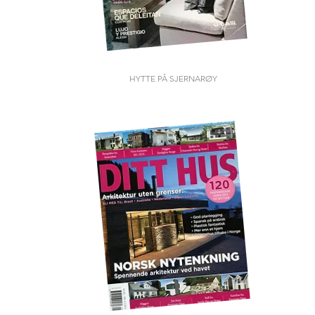
HYTTE PÅ SJERNARØY