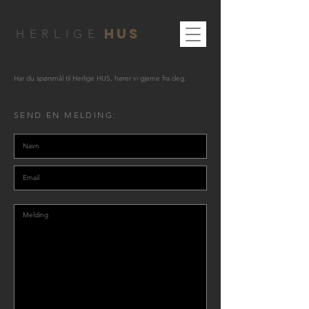
HUS
HERLIGE
Har du spørsmål til Herlige HUS
, hører vi gjerne fra deg.
SEND EN MELDING: